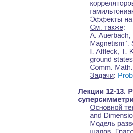
корреляторо
гамильтониа
Эффекты на 
См. также
:
A. Auerbach, 
Magnetism", S
I. Affleck, T.
ground states
Comm. Math. 
Задачи
:
Prob
Лекции 12-13.
суперсимметри
Основной те
and Dimensio
Модель разв
шаров. Грас