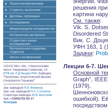
энергии. Фа
Теоретический минимум
решения при
Студенты, выпускники
картина нар
Дипломы, публикации
См. также
:
Исследования
Vik. S. Dotse
Международное сотрудничество
Disordered St
Исторические материалы
Вик. С. Доце
Студентам о наших
исследованиях
УФН 163, 1 (
Материальная поддержка
Задачи
:
Prob
студентов
Школы и конференции
Лекции 6-7. Ше
142432 Мос. обл., г.Черноголовка
просп. Академика Семенова, 1А
Основной те
ИТФ им. Л.Д.Ландау РАН
, Кафедра
"Проблемы теоретической физики
Graph", IEEE 
(теоргруппа Горькова)"
(1979).
Зав. кафедрой
Я.В. Фоминов
Шенноновска
Зам. зав. кафедрой
Н.А. Степанов
Секретарь кафедры
Ю.В. Вахтеева
ошибкой). Её
тел. +7(495)702-93-17
Телеграм
посредством