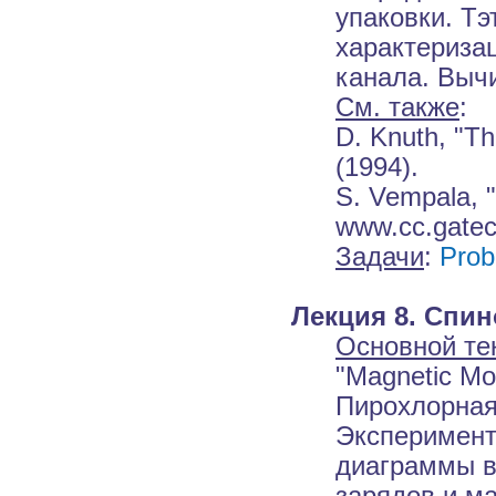
упаковки. Т
характериза
канала. Выч
См. также
:
D. Knuth, "Th
(1994).
S. Vempala, 
www.cc.gatec
Задачи
:
Prob
Лекция 8. Спи
Основной те
"Magnetic Mon
Пирохлорная
Эксперимент
диаграммы в
зарядов и ма