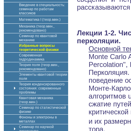
Введение в специальность:
рассказываются 
семинар по работам
классиков
Математика I (теор.мин.)
Механика (теор.мин.,
рекомендовано)
Лекции 1-2. Чи
Семинар по квантовой
перколяции.
механике
Избранные вопросы
Основной те
теоретической физики
Monte Carlo A
Современная
гидродинамика
Percolation",
Теория поля (теор.мин.,
рекомендовано)
Перколяция. 
Элементы квантовой теории
поля
поведение о
Теория конденсированного
Монте-Карло
состояния: современные
проблемы
алгоритмов u
Квантовая механика
(теор.мин.)
сжатие путей
Семинар по статистической
критической
физике
Фононы и электроны в
и их размер
металлах
Семинар по научной
тора.