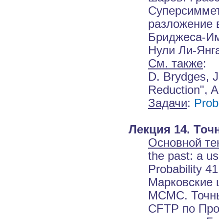
Суперсиммет
разложение 
Бриджеса-Имб
Нули Ли-Янга
См. также
:
D. Brydges, 
Reduction", A
Задачи
:
Prob
Лекция 14. Точ
Основной те
the past: a us
Probability 41
Марковские 
MCMC. Точны
CFTP по Про