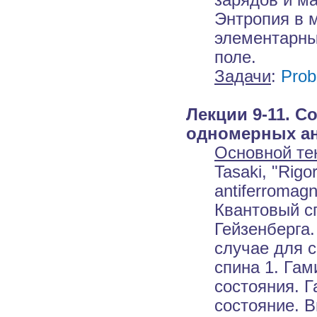
Энтропия в 
элементарны
поле.
Задачи
:
Prob
Лекции 9-11. С
одномерных ан
Основной те
Tasaki, "Rigo
antiferromagn
Квантовый с
Гейзенберга
случае для 
спина 1. Га
состояния. Г
состояние. 