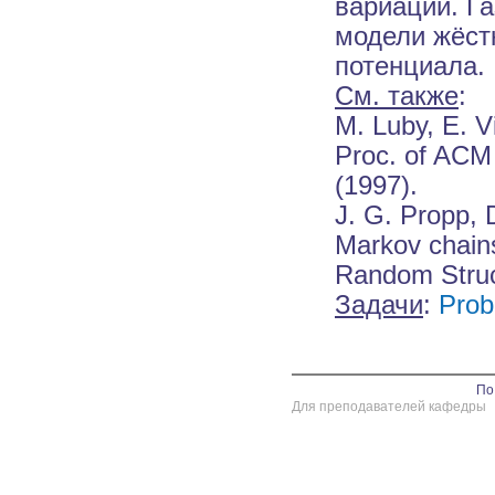
вариации. Г
модели жёстк
потенциала.
См. также
:
M. Luby, E. V
Proc. of ACM
(1997).
J. G. Propp, 
Markov chains
Random Struct
Задачи
:
Prob
По
Для преподавателей кафедры