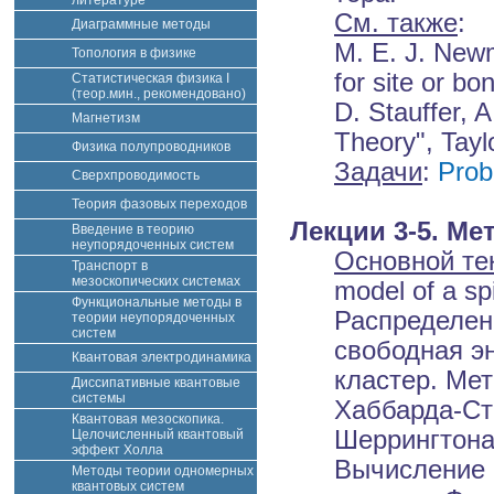
литературе
См. также
:
Диаграммные методы
M. E. J. Newm
Топология в физике
for site or b
Статистическая физика I
(теор.мин., рекомендовано)
D. Stauffer, A
Магнетизм
Theory", Tayl
Физика полупроводников
Задачи
:
Prob
Сверхпроводимость
Теория фазовых переходов
Лекции 3-5. Ме
Введение в теорию
неупорядоченных систем
Основной те
Транспорт в
мезоскопических системах
model of a sp
Функциональные методы в
Распределен
теории неупорядоченных
систем
свободная э
Квантовая электродинамика
кластер. Ме
Диссипативные квантовые
системы
Хаббарда-Ст
Квантовая мезоскопика.
Шеррингтона
Целочисленный квантовый
эффект Холла
Вычисление 
Методы теории одномерных
квантовых систем