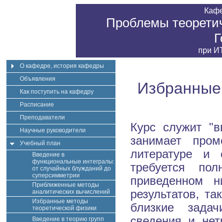
Каф
Проблемы теоретич
Г
при
ИТ
О кафедре, история кафедры
Объявления
Избранные
Как поступить на кафедру
Расписание
Преподаватели
Курс служит "в
Научные руководители
занимает про
Учебный план
литературе и 
Введение в
функциональные интегралы:
требуется по
от случайных блужданий до
суперсимметрии
приведенном н
Приближенные методы
результатов, та
аналитических вычислений
Избранные методы
близкие задач
теоретической физики
сведения и не
Введение в теорию групп