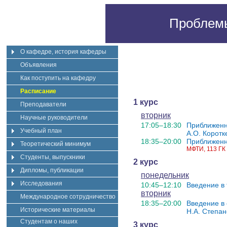
Проблемы
О кафедре, история кафедры
Объявления
Как поступить на кафедру
Расписание
1 курс
Преподаватели
вторник
Научные руководители
17:05–18:30
Приближенн
Учебный план
А.О. Коротк
18:35–20:00
Приближенн
Теоретический минимум
МФТИ, 113 ГК
Студенты, выпускники
2 курс
Дипломы, публикации
понедельник
Исследования
10:45–12:10
Введение в
вторник
Международное сотрудничество
18:35–20:00
Введение в 
Исторические материалы
Н.А. Степан
Студентам о наших
3 курс