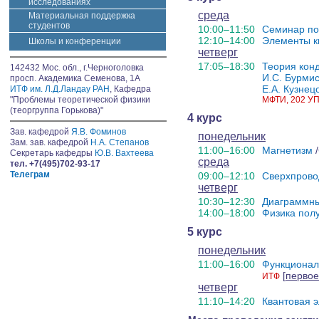
исследованиях
среда
Материальная поддержка
студентов
10:00–11:50
Семинар по
12:10–14:00
Элементы к
Школы и конференции
четверг
17:05–18:30
Теория кон
142432 Мос. обл., г.Черноголовка
И.С. Бурми
просп. Академика Семенова, 1А
Е.А. Кузнец
ИТФ им. Л.Д.Ландау РАН
, Кафедра
"Проблемы теоретической физики
МФТИ, 202 УПМ
(теоргруппа Горькова)"
4 курс
Зав. кафедрой
Я.В. Фоминов
понедельник
Зам. зав. кафедрой
Н.А. Степанов
11:00–16:00
Магнетизм
/
Секретарь кафедры
Ю.В. Вахтеева
среда
тел. +7(495)702-93-17
Телеграм
09:00–12:10
Сверхпрово
четверг
10:30–12:30
Диаграммн
14:00–18:00
Физика пол
5 курс
понедельник
11:00–16:00
Функционал
[
первое
ИТФ
четверг
11:10–14:20
Квантовая 