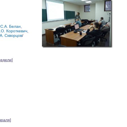
,
С.А. Белан
,
.О. Короткевич
,
А. Скворцов
/
недели
]
враля
]