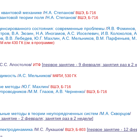
 квантовой механике
/
Н.А. Степанов
/
ВШЭ, Б-716
вантовой теории поля
/
Н.А. Степанов
/
ВШЭ, Б-716
денсированного состояния: современные проблемы
/
Я.В. Фоминов
стров
,
В.А. Зюзин
,
Н.А. Иногамов
,
А.С. Иоселевич
,
И.В. Колоколов
,
А
ов
,
В.В. Лебедев
,
Ю.Г. Махлин
,
А.С. Мельников
,
В.М. Парфеньев
,
М.
 или 430 ГК (см. в программе)
C.С. Aпостолoв/
[
первое занятие - 9 февраля; занятия раз в 2 
ИТФ
димость
/
А.С. Мельников
/
МФТИ, 530 ГК
ые методы
/
Ю.Г. Махлин
/
ВШЭ, Б-716
упроводников
/
М.М. Глазов
,
А.В. Черненко
/
ВШЭ, Б-716
ьные методы в теории неупорядоченных систем
/
М.А. Скворцов
/
 занятие - 2 февраля; занятия раз в 2 недели
]
электродинамика
/М.С. Лукашов/
[
первое занятие - 12 фе
ВШЭ, Б-803