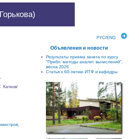
Горькова)
РУС
/
ENG
Объявления и новости
Результаты приема зачета по курсу
"Прибл. методы аналит. вычислений",
весна 2026
Статья к 60-летию ИТФ и кафедры
,
. Катков/
рмистров
,