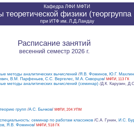
Кафедра
ЛФИ
МФТИ
 теоретической физики (теоргруппа 
при
ИТФ им. Л.Д.Ландау
Расписание занятий
весенний семестр 2026 г.
ые методы аналитических вычислений
/
Я.В. Фоминов
,
Ю.Г. Махлин
евич
,
В.М. Парфеньев
,
С.С. Вергелес
,
М.А. Скворцов
/
МФТИ, 113 ГК
ые методы аналитических вычислений (семинар)
/Д.К. Карузин, Д.С
 теорию групп
/
А.С. Бычков
/
МФТИ, 204 УПМ
специальность: семинар по работам классиков
/С.А. Гунин,
И.С. Бу
ов
,
Я.В. Фоминов
/
МФТИ, 518 ГК