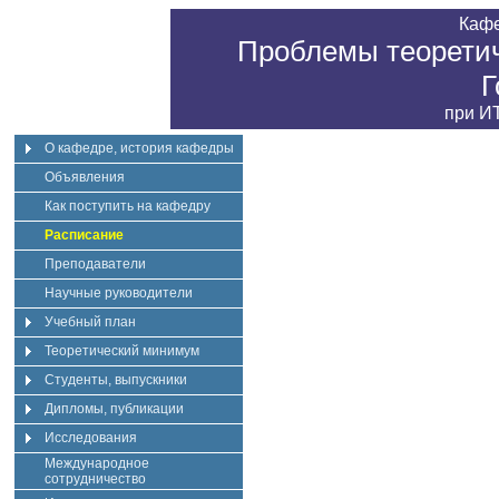
Каф
Проблемы теоретич
Г
при
ИТ
О кафедре, история кафедры
Объявления
Как поступить на кафедру
Расписание
Преподаватели
Научные руководители
Учебный план
Теоретический минимум
Студенты, выпускники
Дипломы, публикации
Исследования
Международное
сотрудничество