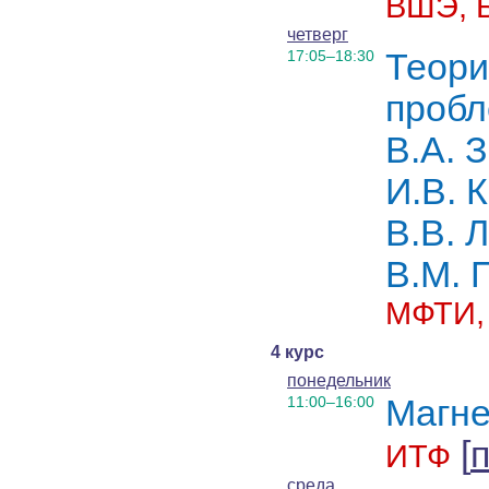
ВШЭ, 
четверг
17:05–18:30
Теори
проб
В.А. 
И.В. 
В.В. 
В.М. 
МФТИ, 
4 курс
понедельник
11:00–16:00
Магне
[
п
ИТФ
среда