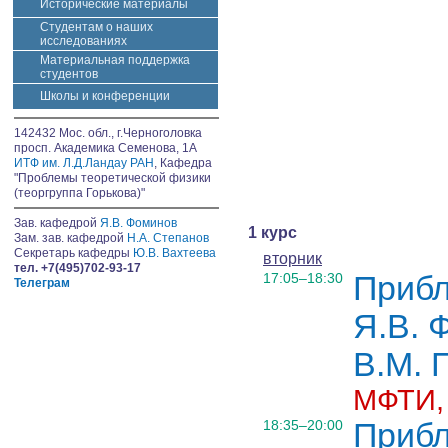
Исторические материалы
Студентам о наших
исследованиях
Материальная поддержка
студентов
Школы и конференции
142432 Мос. обл., г.Черноголовка
просп. Академика Семенова, 1А
ИТФ им. Л.Д.Ландау РАН
, Кафедра
"Проблемы теоретической физики
(теоргруппа Горькова)"
Зав. кафедрой
Я.В. Фоминов
1 курс
Зам. зав. кафедрой
Н.А. Степанов
Секретарь кафедры
Ю.В. Вахтеева
вторник
тел. +7(495)702-93-17
17:05–18:30
Прибл
Телеграм
Я.В. 
В.М. 
МФТИ, 
18:35–20:00
Прибл