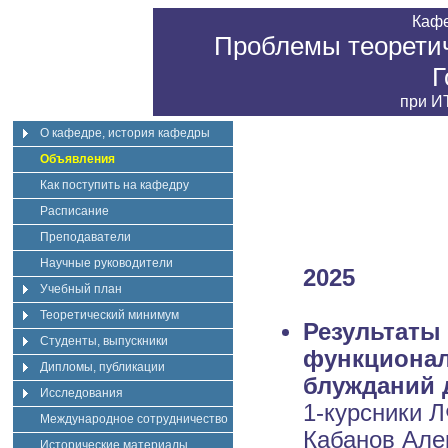
Каф
Проблемы теоретич
Г
при
ИТ
О кафедре, история кафедры
Объявления
Как поступить на кафедру
Расписание
Преподаватели
Научные руководители
2025
Учебный план
Теоретический минимум
Результаты 
Студенты, выпускники
функционал
Дипломы, публикации
блужданий 
Исследования
1-курсники 
Международное сотрудничество
Кабанов Але
Исторические материалы