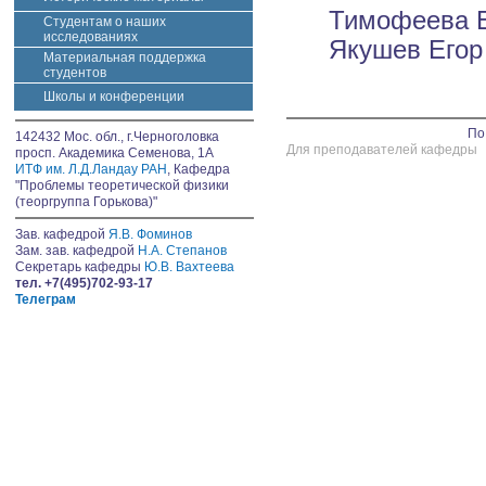
Тимофеева Е
Студентам о наших
исследованиях
Якушев Егор
Материальная поддержка
студентов
Школы и конференции
По
142432 Мос. обл., г.Черноголовка
Для преподавателей кафедры
просп. Академика Семенова, 1А
ИТФ им. Л.Д.Ландау РАН
, Кафедра
"Проблемы теоретической физики
(теоргруппа Горькова)"
Зав. кафедрой
Я.В. Фоминов
Зам. зав. кафедрой
Н.А. Степанов
Секретарь кафедры
Ю.В. Вахтеева
тел. +7(495)702-93-17
Телеграм