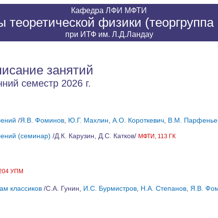
Кафедра
ЛФИ
МФТИ
 теоретической физики (теоргруппа 
при
ИТФ им. Л.Д.Ландау
писание занятий
нний семестр 2026 г.
лений
/
Я.В. Фоминов
,
Ю.Г. Махлин
,
А.О. Короткевич
,
В.М. Парфенье
ений (семинар)
/Д.К. Карузин, Д.С. Катков/
МФТИ, 113 ГК
204 УПМ
ам классиков
/С.А. Гунин,
И.С. Бурмистров
,
Н.А. Степанов
,
Я.В. Фо