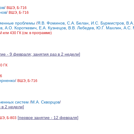
ов
/
ВШЭ, Б-716
нов
/
ВШЭ, Б-716
еменные проблемы
/
Я.В. Фоминов
,
С.А. Белан
,
И.С. Бурмистров
,
В.А
ов
,
А.О. Короткевич
,
Е.А. Кузнецов
,
В.В. Лебедев
,
Ю.Г. Махлин
,
А.С.
 или 430 ГК (см. в программе)
ие - 9 февраля; занятия раз в 2 недели
]
0 ГК
16
ерненко
/
ВШЭ, Б-716
ченных систем
/
М.А. Скворцов
/
 в 2 недели
]
[
первое занятие - 12 февраля
]
ШЭ, Б-803