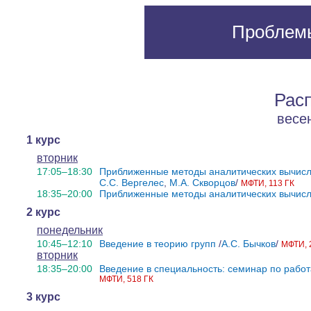
Проблемы
Рас
весе
1 курс
вторник
17:05–18:30
Приближенные методы аналитических вычис
С.С. Вергелес
,
М.А. Скворцов
/
МФТИ, 113 ГК
18:35–20:00
Приближенные методы аналитических вычисл
2 курс
понедельник
10:45–12:10
Введение в теорию групп
/
А.С. Бычков
/
МФТИ, 
вторник
18:35–20:00
Введение в специальность: семинар по работ
МФТИ, 518 ГК
3 курс