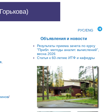
Горькова)
РУС
/
ENG
Объявления и новости
Результаты приема зачета по курсу
"Прибл. методы аналит. вычислений",
весна 2026
Статья к 60-летию ИТФ и кафедры
в
,
минов
/