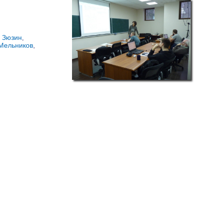
. Зюзин
,
 Мельников
,