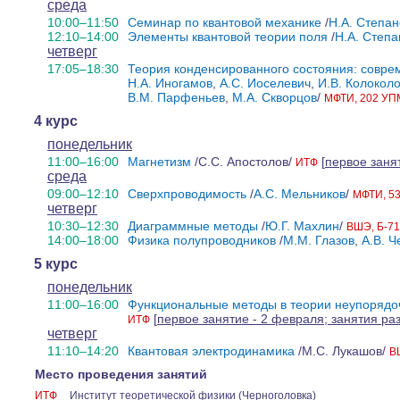
среда
10:00–11:50
Семинар по квантовой механике
/
Н.А. Степан
12:10–14:00
Элементы квантовой теории поля
/
Н.А. Степа
четверг
17:05–18:30
Теория конденсированного состояния: совр
Н.А. Иногамов
,
А.С. Иоселевич
,
И.В. Колокол
В.М. Парфеньев
,
М.А. Скворцов
/
МФТИ, 202 УПМ
4 курс
понедельник
11:00–16:00
Магнетизм
/C.С. Aпостолoв/
[
первое занят
ИТФ
среда
09:00–12:10
Сверхпроводимость
/
А.С. Мельников
/
МФТИ, 53
четверг
10:30–12:30
Диаграммные методы
/
Ю.Г. Махлин
/
ВШЭ, Б-7
14:00–18:00
Физика полупроводников
/
М.М. Глазов
,
А.В. Ч
5 курс
понедельник
11:00–16:00
Функциональные методы в теории неупорядо
[
первое занятие - 2 февраля; занятия раз
ИТФ
четверг
11:10–14:20
Квантовая электродинамика
/М.С. Лукашов/
В
Место проведения занятий
ИТФ
Институт теоретической физики (Черноголовка)