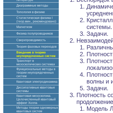
литературе
Динамиче
Диаграммные методы
усреднен
Топология в физике
Статистическая физика I
Кристалл
(теор.мин., рекомендовано)
системы.
Магнетизм
Задачи.
Физика полупроводников
Невзаимодей
Сверхпроводимость
Различны
Теория фазовых переходов
Введение в теорию
Плотност
неупорядоченных систем
Плотност
Транспорт в
мезоскопических системах
локализо
Функциональные методы в
теории неупорядоченных
Плотност
систем
волны и 
Квантовая электродинамика
Задачи.
Диссипативные квантовые
системы
Плотность с
Квантовая мезоскопика.
Целочисленный квантовый
продолжени
эффект Холла
Модель Л
Методы теории одномерных
квантовых систем