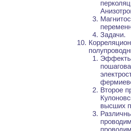
перколяц
Анизотро
Магнитос
переменн
Задачи.
Корреляцион
полупроводн
Эффекты 
пошагова
электрос
фермиевс
Второе п
Кулоновс
высших п
Различны
проводим
проводим