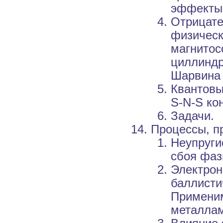
эффекты.
Отрицате
физическ
магнитос
циллиндр
Шарвина 
Квантовы
S-N-S ко
Задачи.
Процессы, п
Неупруги
сбоя фаз
Электрон
баллисти
Применим
металлам