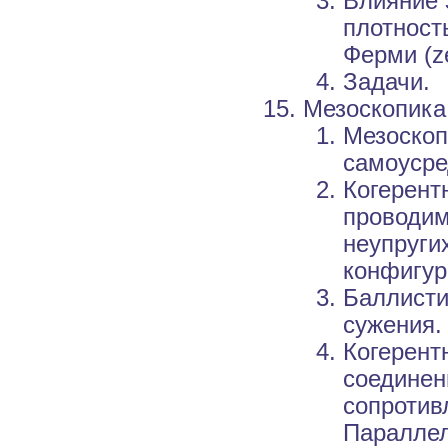
Влияние 
плотност
Ферми (ze
Задачи.
Мезоскопика
Мезоскоп
самоусре
Когерент
проводим
неупруги
конфигур
Баллисти
сужения.
Когерент
соединен
сопротив
Параллел