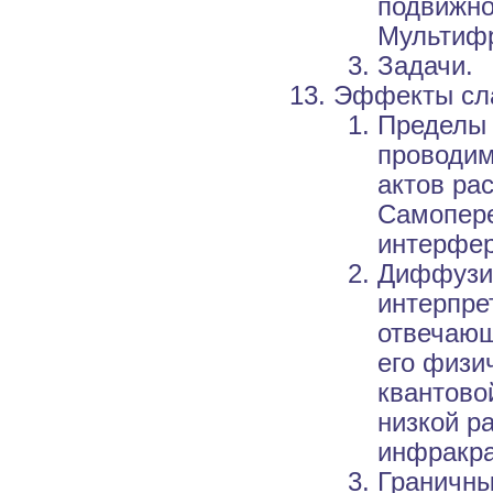
подвижно
Мультифр
Задачи.
Эффекты сла
Пределы 
проводим
актов ра
Самопере
интерфер
Диффузио
интерпре
отвечающ
его физи
квантово
низкой р
инфракра
Граничны