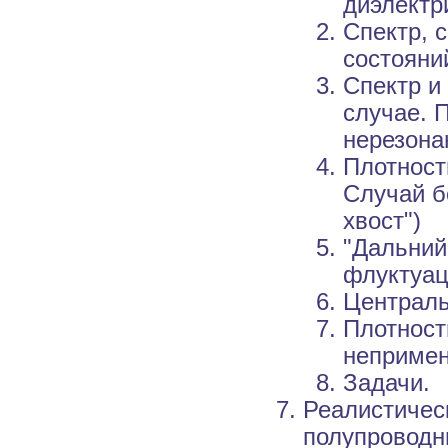
диэлектр
Спектр, 
состояни
Спектр и
случае. 
нерезона
Плотност
Случай б
хвост")
"Дальний
флуктуац
Централь
Плотност
непримен
Задачи.
Реалистичес
полупроводн