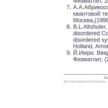
Физматлит, 2
А.А.Абрикос
квантовой те
Москва,(1998
B.L.Altshuler,
disordered Con
disordered sy
Holland, Ams
Й.Имри, Вве
Физматлит, (
По
Для преподавателей кафедры