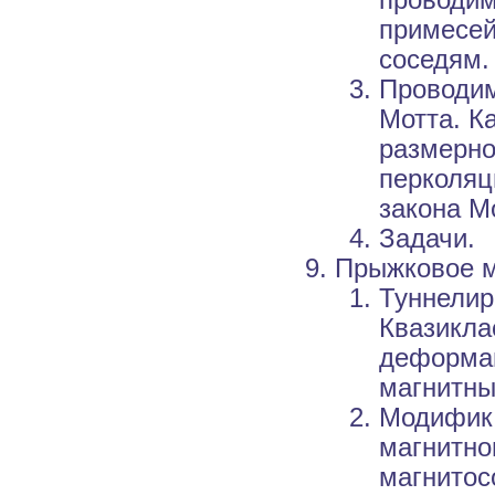
проводим
примесей
соседям.
Проводим
Мотта. К
размерно
перколяц
закона М
Задачи.
Прыжковое м
Туннелир
Квазикла
деформац
магнитны
Модифика
магнитно
магнитос