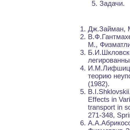
Задачи.
Дж.Займан, 
В.Ф.Гантмах
М., Физматли
Б.И.Шкловск
легированных
И.М.Лифшиц,
теорию неуп
(1982).
B.I.Shklovski
Effects in Va
transport in s
271-348, Spri
А.А.Абрикос