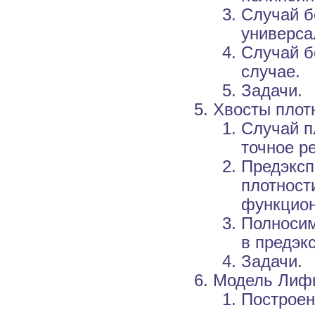
Случай б
универса
Случай б
случае.
Задачи.
Хвосты плот
Случай п
точное р
Предэксп
плотност
функцион
Полносим
в предэк
Задачи.
Модель Лиф
Построен