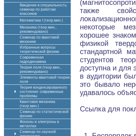
(магнитосопрот
Введение в специальность:
также свой
семинар по работам
классиков
локализационн
Математика I (теор.мин.)
некоторые мез
Механика (теор.мин.,
рекомендовано)
хорошее знаком
Семинар по квантовой
механике
физикой тверд
Избранные вопросы
стандартной ма
теоретической физики
Современная
студентов тео
гидродинамика
доступна и для 
Теория поля (теор.мин.,
рекомендовано)
в аудитории бы
Элементы квантовой теории
поля
это бывало нер
Теория конденсированного
удавалось объя
состояния: современные
проблемы
Квантовая механика
(теор.мин.)
Ссылка для пок
Семинар по статистической
физике
Фононы и электроны в
металлах
Семинар по научной
Беспорядок 