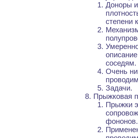
Доноры и
плотност
степени 
Механизм
полупров
Умеренно
описание
соседям.
Очень ни
проводим
Задачи.
Прыжковая п
Прыжки э
сопровож
фононов.
Применен