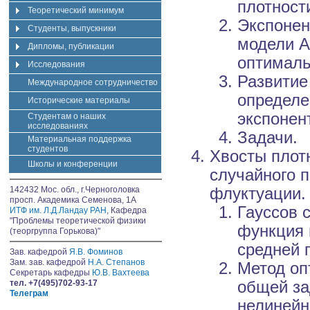
плотност
Теоретический минимум
Экспонен
Студенты, выпускники
модели А
Дипломы, публикации
оптималь
Исследования
Развитие
Международное сотрудничество
определе
Исторические материалы
экспонен
Студентам о наших
исследованиях
Задачи.
Материальная поддержка
студентов
Хвосты плот
Школы и конференции
случайного 
142432 Мос. обл., г.Черноголовка
флуктуации.
просп. Академика Семенова, 1А
Гауссов 
ИТФ им. Л.Д.Ландау РАН
, Кафедра
"Проблемы теоретической физики
функция 
(теоргруппа Горькова)"
средней 
Зав. кафедрой
Я.В. Фоминов
Зам. зав. кафедрой
Н.А. Степанов
Метод оп
Секретарь кафедры
Ю.В. Вахтеева
тел. +7(495)702-93-17
общей за
Телеграм
нелинейн