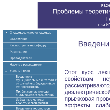
Каф
Проблемы теоретич
Г
при
ИТ
О кафедре, история кафедры
Объявления
Введени
Как поступить на кафедру
Расписание
Преподаватели
Научные руководители
Этот курс лек
Учебный план
Введение в
свойствам не
функциональные интегралы:
от случайных блужданий до
рассматрива
суперсимметрии
диэлектрическ
Приближенные методы
аналитических вычислений
прыжковая пров
Избранные методы
теоретической физики
эффекты слаб
Введение в теорию групп