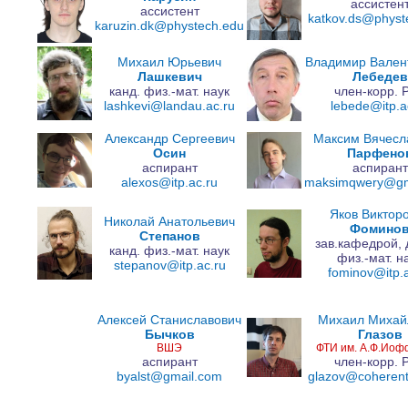
ассистен
ассистент
katkov.ds@physt
karuzin.dk@phystech.edu
Михаил Юрьевич
Владимир Вален
Лашкевич
Лебедев
канд. физ.-мат. наук
член-корр. 
lashkevi@landau.ac.ru
lebede@itp.a
Александр Сергеевич
Максим Вячесл
Осин
Парфено
аспирант
аспирант
alexos@itp.ac.ru
maksimqwery@gm
Яков Виктор
Николай Анатольевич
Фомино
Степанов
зав.кафедрой, 
канд. физ.-мат. наук
физ.-мат. н
stepanov@itp.ac.ru
fominov@itp.a
Алексей Станиславович
Михаил Михай
Бычков
Глазов
ВШЭ
ФТИ им. А.Ф.Иоф
аспирант
член-корр. 
byalst@gmail.com
glazov@coherent.