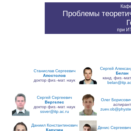
Каф
Проблемы теоретич
Г
при
ИТ
Сергей Алексан
Cтaниcлав Сeргеeвич
Белан
Aпостолoв
канд. физ.-мат
доктор физ.-мат. наук
belan@itp.ac
Сергей Сергеевич
Олег Борисови
Вергелес
аспирант
доктор физ.-мат. наук
zuev.ob@physte
ssver@itp.ac.ru
Даниил Константинович
Денис Сергееви
Карузин